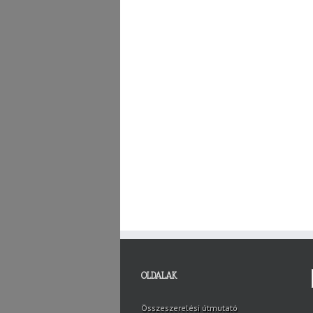
OLDALAK
Összeszerelési útmutató