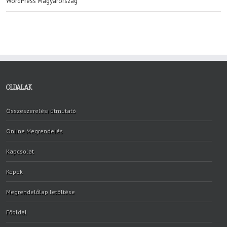
WordPress Magyarország
OLDALAK
Összeszerelési útmutató
Online Megrendelés
Kapcsolat
Képek
Megrendelőlap letöltése
Főoldal