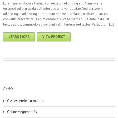
Lorem ipsum dolor sit amet, consectetur adipiscing elit. Nam viverra
euismod odio, gravida pellentesque urna varius vitae. Sed dui lorem,
adipiscing in adipiscing et, interdum nec metus. Mauris ultricies, justo eu
convallis placerat, felis enim ornare nisi, vitae mattis nulla ante id dui. Ut
lectus purus, commodo et tincidunt vel, interdum sed lectus. Vestibulum […]
LEARN MORE
VIEW PROJECT
Oldalak
Összeszerelési útmutató
Online Megrendelés