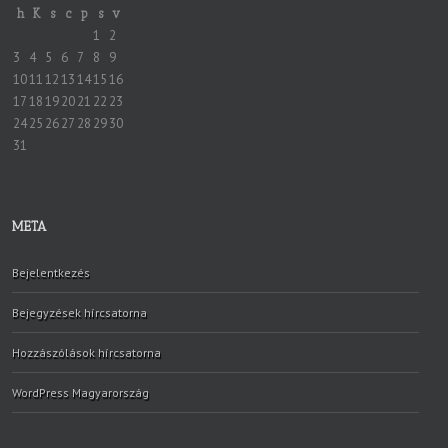
h
K
s
c
p
s
v
1
2
3
4
5
6
7
8
9
10
11
12
13
14
15
16
17
18
19
20
21
22
23
24
25
26
27
28
29
30
31
META
Bejelentkezés
Bejegyzések hírcsatorna
Hozzászólások hírcsatorna
WordPress Magyarország