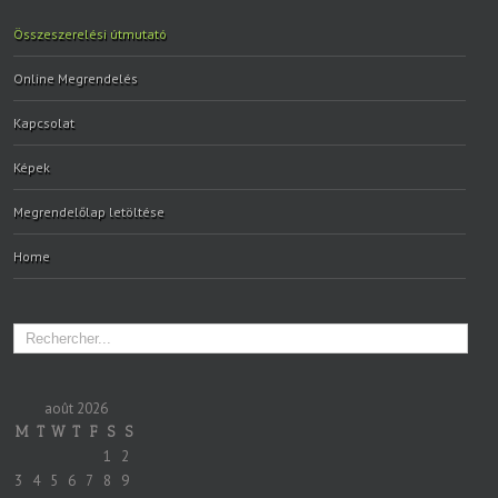
Összeszerelési útmutató
Online Megrendelés
Kapcsolat
Képek
Megrendelőlap letöltése
Home
août 2026
M
T
W
T
F
S
S
1
2
3
4
5
6
7
8
9