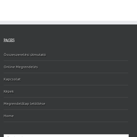
PAGES
Összeszerelési útmutató
Online Megrendelés
Kapcsolat
Képek
Megrendelőlap letöltése
Home