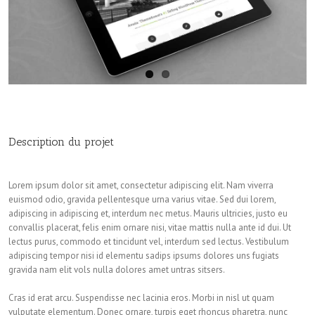
Description du projet
Lorem ipsum dolor sit amet, consectetur adipiscing elit. Nam viverra
euismod odio, gravida pellentesque urna varius vitae. Sed dui lorem,
adipiscing in adipiscing et, interdum nec metus. Mauris ultricies, justo eu
convallis placerat, felis enim ornare nisi, vitae mattis nulla ante id dui. Ut
lectus purus, commodo et tincidunt vel, interdum sed lectus. Vestibulum
adipiscing tempor nisi id elementu sadips ipsums dolores uns fugiats
gravida nam elit vols nulla dolores amet untras sitsers.
Cras id erat arcu. Suspendisse nec lacinia eros. Morbi in nisl ut quam
vulputate elementum. Donec ornare, turpis eget rhoncus pharetra, nunc