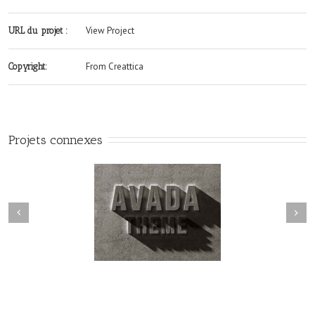
View Project
URL du projet :
From Creattica
Copyright:
Projets connexes
Next
revious