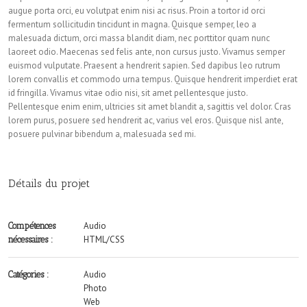
augue porta orci, eu volutpat enim nisi ac risus. Proin a tortor id orci
fermentum sollicitudin tincidunt in magna. Quisque semper, leo a
malesuada dictum, orci massa blandit diam, nec porttitor quam nunc
laoreet odio. Maecenas sed felis ante, non cursus justo. Vivamus semper
euismod vulputate. Praesent a hendrerit sapien. Sed dapibus leo rutrum
lorem convallis et commodo urna tempus. Quisque hendrerit imperdiet erat
id fringilla. Vivamus vitae odio nisi, sit amet pellentesque justo.
Pellentesque enim enim, ultricies sit amet blandit a, sagittis vel dolor. Cras
lorem purus, posuere sed hendrerit ac, varius vel eros. Quisque nisl ante,
posuere pulvinar bibendum a, malesuada sed mi.
Détails du projet
Audio
Compétences
HTML/CSS
nécessaires :
Audio
Catégories :
Photo
Web