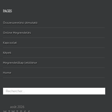
PAGES
Összeszerelési útmutató
Online Megrendelés
Kapcsolat
Képek
Megrendelőlap letöltése
Home
août 2026