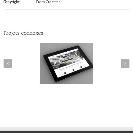
From Creattica
Copyright:
Projets connexes
Next
revious