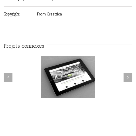
From Creattica
Copyright:
Projets connexes
Next
revious