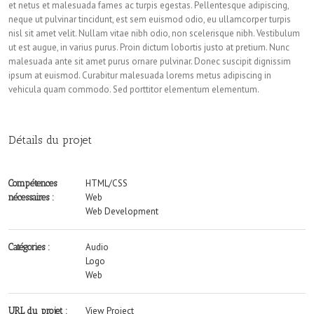
et netus et malesuada fames ac turpis egestas. Pellentesque adipiscing,
neque ut pulvinar tincidunt, est sem euismod odio, eu ullamcorper turpis
nisl sit amet velit. Nullam vitae nibh odio, non scelerisque nibh. Vestibulum
ut est augue, in varius purus. Proin dictum lobortis justo at pretium. Nunc
malesuada ante sit amet purus ornare pulvinar. Donec suscipit dignissim
ipsum at euismod. Curabitur malesuada lorems metus adipiscing in
vehicula quam commodo. Sed porttitor elementum elementum.
Détails du projet
HTML/CSS
Compétences
Web
nécessaires :
Web Development
Audio
Catégories :
Logo
Web
View Project
URL du projet :