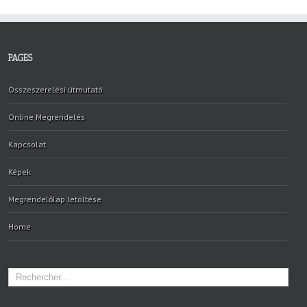
PAGES
Összeszerelési útmutató
Online Megrendelés
Kapcsolat
Képek
Megrendelőlap letöltése
Home